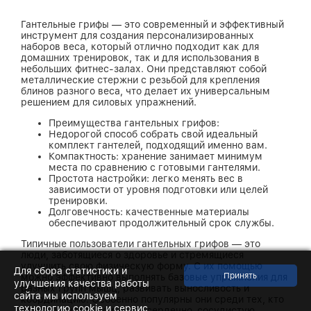
Гантельные грифы — это современный и эффективный
инструмент для создания персонализированных
наборов веса, который отлично подходит как для
домашних тренировок, так и для использования в
небольших фитнес-залах. Они представляют собой
металлические стержни с резьбой для крепления
блинов разного веса, что делает их универсальным
решением для силовых упражнений.
Преимущества гантельных грифов:
Недорогой способ собрать свой идеальный
комплект гантелей, подходящий именно вам.
Компактность: хранение занимает минимум
места по сравнению с готовыми гантелями.
Простота настройки: легко менять вес в
зависимости от уровня подготовки или целей
тренировки.
Долговечность: качественные материалы
обеспечивают продолжительный срок службы.
Типичные пользователи гантельных грифов — это
люди, заботящиеся о здоровье и стремящиеся
улучшить свою физическую форму. С их помощью
Для сбора статистики и
можно эффективно выполнять базовые упражнения для
улучшения качества работы
разных групп мышц, развивать выносливость и
сайта мы используем
координацию. Особенно популярны они среди тех, кто
технологию cookie и сервис
хочет похудеть, укрепить сердечно-сосудистую