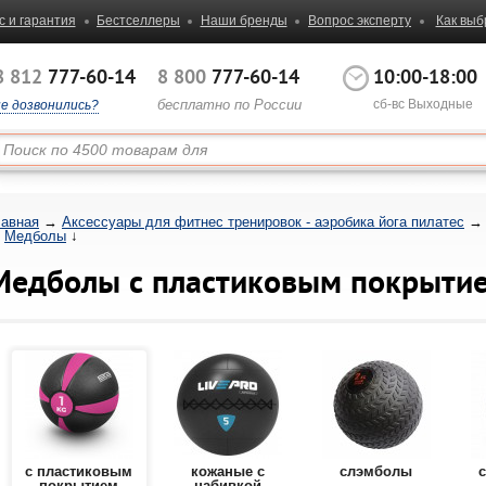
с и гарантия
Бестселлеры
Наши бренды
Вопрос эксперту
Как выб
8 812
777-60-14
8 800
777-60-14
10:00-18:00
бесплатно по России
сб-вс Выходные
не дозвонились?
лавная
→
Аксессуары для фитнес тренировок - аэробика йога пилатес
→
Медболы
↓
Медболы с пластиковым покрыти
с пластиковым
кожаные с
слэмболы
с
покрытием
набивкой