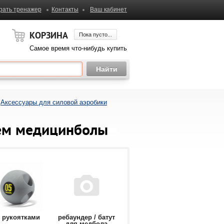
рать тренажер
Контакты
Ваш кабинет
КОРЗИНА
Пока пусто...
Самое время что-нибудь купить
Аксессуары для силовой аэробики
ем медицинболы
 рукоятками
ребаундер / батут
для медбола