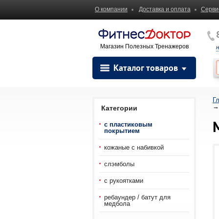
О компании
Доставка и оплата
Серви
Магазин Полезных Тренажеров
Каталог товаров
Г
→
Категории
с пластиковым
покрытием
кожаные с набивкой
слэмболы
с рукоятками
ребаундер / батут для
медбола