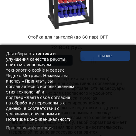
Стойка для гантелей (до 60 пар) OFT
72 800 руб.
Для сбора статистики и
улучшения качества работы
В корзину
сайта мы используем
технологию cookie и сервис
Яндекс Метрика. Нажимая на
Подставки для гантелей вертикальные (елочка) –
кнопку «Принять», вы
современное решение для эффективной организации
соглашаетесь с использованием
пространства в домашнем спортзале. Эти аксессуары
этих технологий и
созданы специально для безопасного и удобного
подтверждаете свое согласие
хранения гантелей разного веса, помогая
на обработку персональных
поддерживать порядок в тренировочной зоне.
Чем отличаются вертикальные подставки от других
данных, в соответствии с
вариантов? Их конструкция напоминает елочку:
условиями, описанными в
гантели располагаются под углом, что обеспечивает
Политике конфиденциальности.
легкий доступ к каждому весу. Такой формат занимает
минимум места, сохраняя при этом вместительность.
Правовая информация
Недорогой по цене аксессуар становится